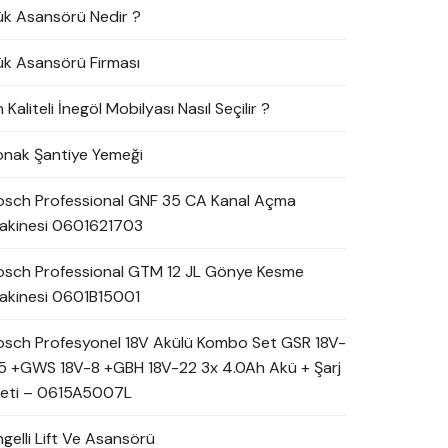
ük Asansörü Nedir ?
ük Asansörü Firması
 Kaliteli İnegöl Mobilyası Nasıl Seçilir ?
onak Şantiye Yemeği
osch Professional GNF 35 CA Kanal Açma
akinesi 0601621703
osch Professional GTM 12 JL Gönye Kesme
akinesi 0601B15001
osch Profesyonel 18V Akülü Kombo Set GSR 18V-
5 +GWS 18V-8 +GBH 18V-22 3x 4.0Ah Akü + Şarj
leti – 0615A5007L
ngelli Lift Ve Asansörü