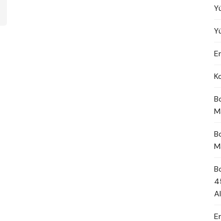
Y
Y
En
K
B
M
B
M
B
4
A
E