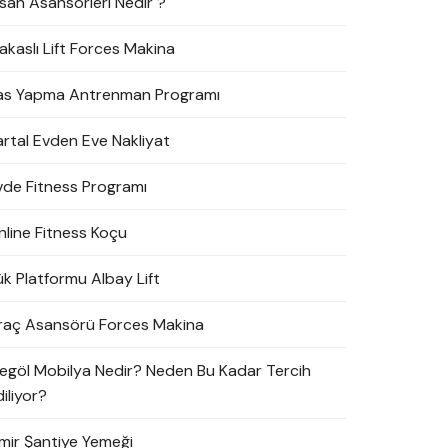
nsan Asansörleri Nedir ?
akaslı Lift Forces Makina
as Yapma Antrenman Programı
artal Evden Eve Nakliyat
vde Fitness Programı
nline Fitness Koçu
ük Platformu Albay Lift
raç Asansörü Forces Makina
negöl Mobilya Nedir? Neden Bu Kadar Tercih
iliyor?
zmir Şantiye Yemeği