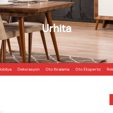
Urhita
obilya
Dekorasyon
Oto Kiralama
Oto Ekspertiz
Rek