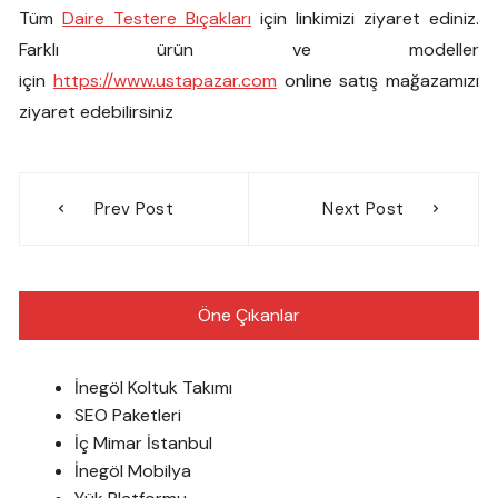
Tüm
Daire Testere Bıçakları
için linkimizi ziyaret ediniz.
Farklı ürün ve modeller
için
https://www.ustapazar.com
online satış mağazamızı
ziyaret edebilirsiniz
Yazı
Prev Post
Next Post
gezinmesi
Öne Çıkanlar
İnegöl Koltuk Takımı
SEO Paketleri
İç Mimar İstanbul
İnegöl Mobilya