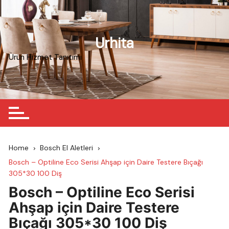
Skip
to
content
Urhita
Ürün Hizmet Tanıtımı
Home
Bosch El Aletleri
Bosch – Optiline Eco Serisi Ahşap için Daire Testere Bıçağı
305*30 100 Diş
Bosch – Optiline Eco Serisi
Ahşap için Daire Testere
Bıçağı 305*30 100 Diş