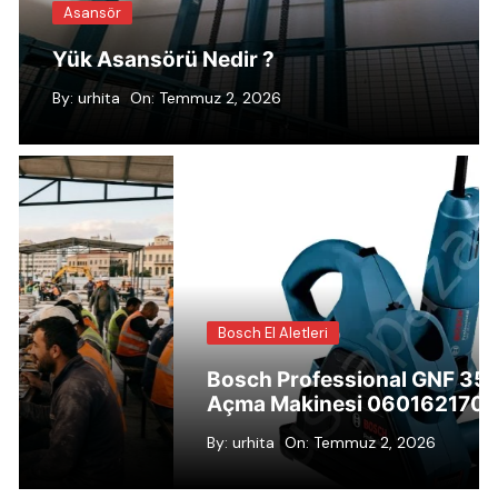
Asansör
Yük Asansörü Nedir ?
By:
urhita
On:
Temmuz 2, 2026
etleri
Asansör
rofessional GNF 35 CA Kanal
kinesi 0601621703
Yük Asansör
On:
Temmuz 2, 2026
By:
urhita
On:
Te