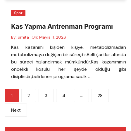
Spor
Kas Yapma Antrenman Programı
By:
urhita
On:
Mayıs 11, 2026
Kas kazanımı kişiden kişiye, metabolizmadan
metabolizmaya değişen bir süreçtir.Belli şartlar altında
bu süreci hızlandırmak mümkündür.Kas kazanımının
öncelikli koşulu her şeyde olduğu gibi
disiplindir,belirlenen programa sadık ….
Yazı
1
2
3
4
…
28
sayfalandırması
Next