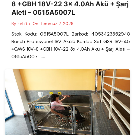
8 +GBH 18V-22 3x 4.0Ah Akü + Şarj
Aleti – 0615A5007L
By:
urhita
On:
Temmuz 2, 2026
Stok Kodu: 0615A5007L Barkod: 4053423352948
Bosch Profesyonel 18V Akülü Kombo Set GSR 18V-45
+GWS 18V-8 +GBH 18V-22 3x 4.0Ah Akü + Şarj Aleti –
0615A5007L ….