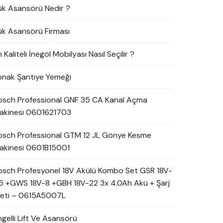
ük Asansörü Nedir ?
ük Asansörü Firması
 Kaliteli İnegöl Mobilyası Nasıl Seçilir ?
onak Şantiye Yemeği
osch Professional GNF 35 CA Kanal Açma
akinesi 0601621703
osch Professional GTM 12 JL Gönye Kesme
akinesi 0601B15001
osch Profesyonel 18V Akülü Kombo Set GSR 18V-
5 +GWS 18V-8 +GBH 18V-22 3x 4.0Ah Akü + Şarj
leti – 0615A5007L
ngelli Lift Ve Asansörü