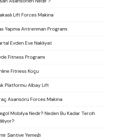
nsan Asansörleri Nedir ?
akaslı Lift Forces Makina
as Yapma Antrenman Programı
artal Evden Eve Nakliyat
vde Fitness Programı
nline Fitness Koçu
ük Platformu Albay Lift
raç Asansörü Forces Makina
negöl Mobilya Nedir? Neden Bu Kadar Tercih
iliyor?
zmir Şantiye Yemeği