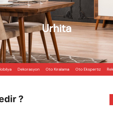
Urhita
obilya
Dekorasyon
Oto Kiralama
Oto Ekspertiz
Rek
edir ?