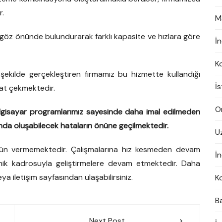
r.
M
rı göz önünde bulundurarak farklı kapasite ve hızlara göre
İ
K
şekilde gerçekleştiren firmamız bu hizmette kullandığı
İ
kkat çekmektedir.
On
ilgisayar programlarımız sayesinde daha imal edilmeden
nda oluşabilecek hataların önüne geçilmektedir.
U
dün vermemektedir. Çalışmalarına hız kesmeden devam
İn
ik kadrosuyla geliştirmelere devam etmektedir. Daha
ya iletişim sayfasından ulaşabilirsiniz.
K
B
Next Post