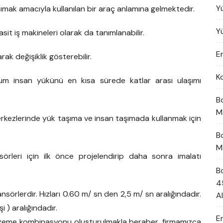
Y
ımak amacıyla kullanılan bir araç anlamına gelmektedir.
Y
sit iş makineleri olarak da tanımlanabilir.
En
rak değişiklik gösterebilir.
K
um insan yükünü en kısa sürede katlar arası ulaşımı
B
M
 merkezlerinde yük taşıma ve insan taşımada kullanmak için
B
M
örleri için ilk önce projelendirip daha sonra imalatı
B
4
sörlerdir. Hızları 0.60 m/ sn den 2,5 m/ sn aralığındadır.
A
i ) aralığındadır.
E
alzeme kombinasyonu oluşturulmakla beraber, firmamızca