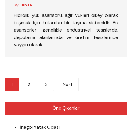
By:
urhita
Hidrolik yük asansörü, ağır yükleri dikey olarak
taşımak için kullanılan bir taşıma sistemidir. Bu
asansörler, genellikle endüstriyel tesislerde,
depolama alanlarında ve üretim tesislerinde
yaygın olarak ….
Yazı
1
2
3
Next
sayfalandırması
Öne Çıkanlar
İnegöl Yatak Odası