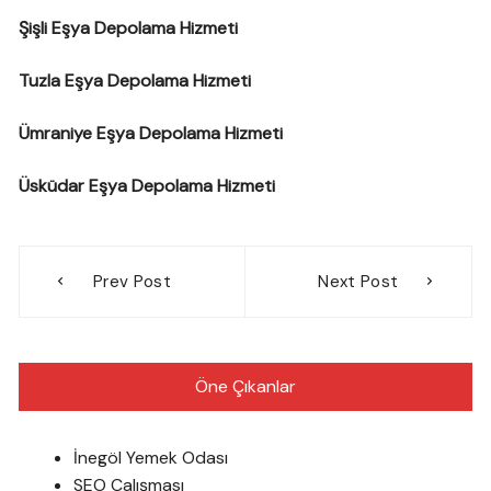
Şişli Eşya Depolama Hizmeti
Tuzla Eşya Depolama Hizmeti
Ümraniye Eşya Depolama Hizmeti
Üsküdar Eşya Depolama Hizmeti
Yazı
Prev Post
Next Post
gezinmesi
Öne Çıkanlar
İnegöl Yemek Odası
SEO Çalışması