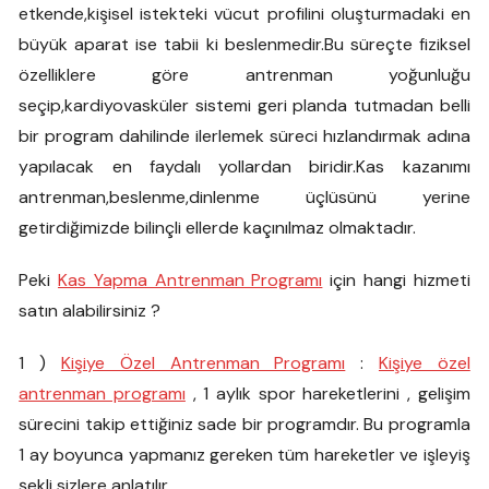
etkende,kişisel istekteki vücut profilini oluşturmadaki en
büyük aparat ise tabii ki beslenmedir.Bu süreçte fiziksel
özelliklere göre antrenman yoğunluğu
seçip,kardiyovasküler sistemi geri planda tutmadan belli
bir program dahilinde ilerlemek süreci hızlandırmak adına
yapılacak en faydalı yollardan biridir.Kas kazanımı
antrenman,beslenme,dinlenme üçlüsünü yerine
getirdiğimizde bilinçli ellerde kaçınılmaz olmaktadır.
Peki
Kas Yapma Antrenman Programı
için hangi hizmeti
satın alabilirsiniz ?
1 )
Kişiye Özel Antrenman Programı
:
Kişiye özel
antrenman programı
, 1 aylık spor hareketlerini , gelişim
sürecini takip ettiğiniz sade bir programdır. Bu programla
1 ay boyunca yapmanız gereken tüm hareketler ve işleyiş
şekli sizlere anlatılır.