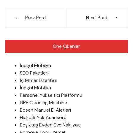
Yazı
Prev Post
Next Post
gezinmesi
Öne Çıkanlar
İnegöl Mobilya
SEO Paketleri
İç Mimar İstanbul
İnegöl Mobilya
Personel Yükseltici Platformu
DPF Cleaning Machine
Bosch Manuel El Aletleri
Hidrolik Yük Asansörü
Beşiktaş Evden Eve Nakliyat
Bornova Toplu Yemek