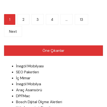
Yazı
1
2
3
4
…
13
sayfalandırması
Next
Öne Çıkanlar
İnegöl Mobilyası
SEO Paketleri
İç Mimar
İnegöl Mobilya
Araç Asansörü
DPFMac
Bosch Dijital Ölçme Aletleri