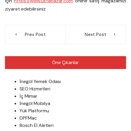
için
https://www.ustapazar.com
online satış mağazamızı
ziyaret edebilirsiniz
Yazı
Prev Post
Next Post
gezinmesi
Öne Çıkanlar
İnegöl Yemek Odası
SEO Hizmetleri
İç Mimar
İnegöl Mobilya
Yük Platformu
DPFMac
Bosch El Aletleri