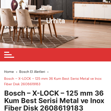
Skip
to
content
Urhita
Ürün Hizmet Tanıtımı
Home
Bosch El Aletleri
Bosch – X-LOCK – 125 mm 36 Kum Best Serisi Metal ve Inox
Fiber Disk 2608619183
Bosch – X-LOCK – 125 mm 36
Kum Best Serisi Metal ve Inox
Fiber Disk 2608619183