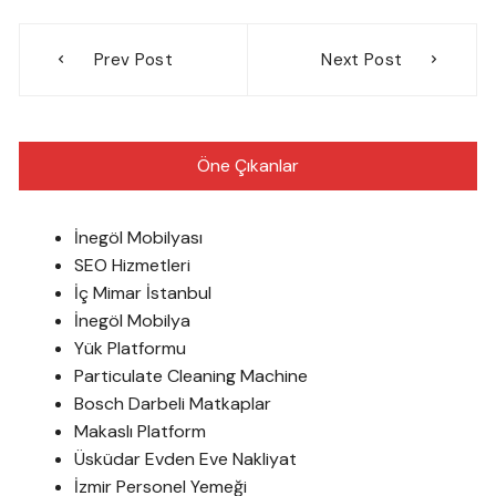
Yazı
Prev Post
Next Post
gezinmesi
Öne Çıkanlar
İnegöl Mobilyası
SEO Hizmetleri
İç Mimar İstanbul
İnegöl Mobilya
Yük Platformu
Particulate Cleaning Machine
Bosch Darbeli Matkaplar
Makaslı Platform
Üsküdar Evden Eve Nakliyat
İzmir Personel Yemeği