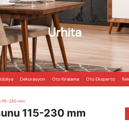
Urhita
obilya
Dekorasyon
Oto Kiralama
Oto Ekspertiz
Rek
 115-230 mm
munu 115-230 mm