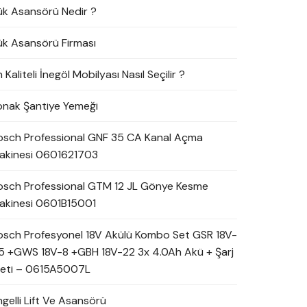
ük Asansörü Nedir ?
ük Asansörü Firması
 Kaliteli İnegöl Mobilyası Nasıl Seçilir ?
onak Şantiye Yemeği
osch Professional GNF 35 CA Kanal Açma
akinesi 0601621703
osch Professional GTM 12 JL Gönye Kesme
akinesi 0601B15001
osch Profesyonel 18V Akülü Kombo Set GSR 18V-
5 +GWS 18V-8 +GBH 18V-22 3x 4.0Ah Akü + Şarj
leti – 0615A5007L
ngelli Lift Ve Asansörü