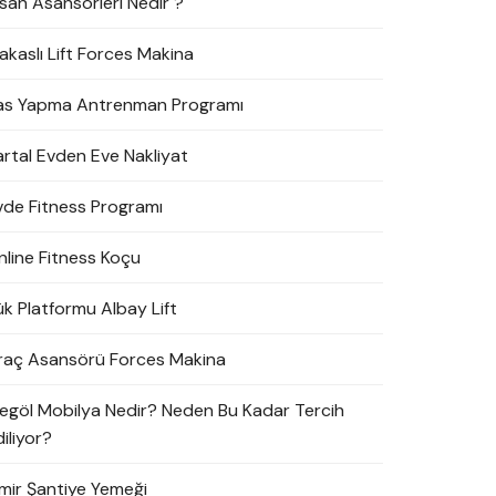
nsan Asansörleri Nedir ?
akaslı Lift Forces Makina
as Yapma Antrenman Programı
artal Evden Eve Nakliyat
vde Fitness Programı
nline Fitness Koçu
ük Platformu Albay Lift
raç Asansörü Forces Makina
negöl Mobilya Nedir? Neden Bu Kadar Tercih
iliyor?
zmir Şantiye Yemeği