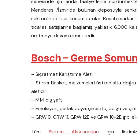
senesinde şu anda faaliyetlerini sürdürmek
Menderes /İzmir’de bulunan deposuyla senkron
sektöründe lider konumda olan Bosch markası yet
ticaret satışlarına başlamış yaklaşık 6.000 ka
üretmeye devam etmektedir.
Bosch – Germe Somu
– Sıçratmaz Karıştırma Aleti
– Stirrer Basket, malzemeleri üstten alta doğru s
aletidir
– M14 dış şaft
– Emülsiyon, parlak boya, çimento, dolgu ve çi
– GRW 9, GRW 11, GRW 12E ve GRW 18-2E gibi ell
Tüm
Sistem Aksesuarları
için linkimi