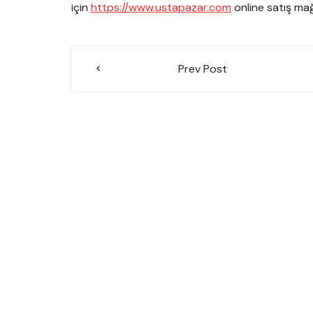
için
https://www.ustapazar.com
online satış mağ
Yazı
Prev Post
gezinmesi