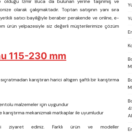
te olduğu İzmir Buca da bulunan yerine taşınmış ve
Y
ize olarak çalışmaktadır. Toptan satışının yanı sıra
kili satıcı bayiliğiyle beraber perakende ve online, e-
Y
lem ürün yelpazesiyle siz değerli müşterilerimize çözüm
En
K
nu 115-230 mm
B
M
ıçratmadan karıştıran harici altıgen şaftlı bir karıştırma
B
M
B
mentolu malzemeler için uygundur
4
e karıştırma mekanizmalı matkaplar ile uyumludur
A
zi ziyaret ediniz. Farklı ürün ve modeller
E