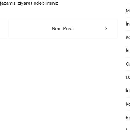
azamızı ziyaret edebilirsiniz
M
İ
Next Post
K
İ
On
U
İn
K
B