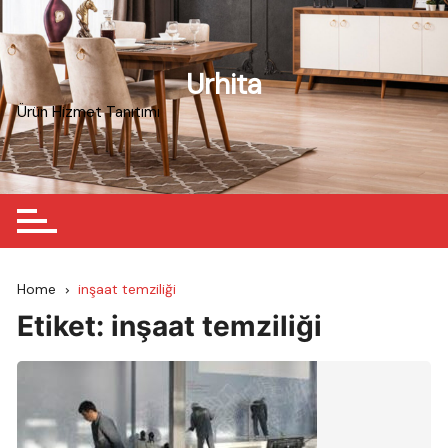
Skip
to
content
Urhita
Ürün Hizmet Tanıtımı
Home
inşaat temziliği
Etiket:
inşaat temziliği