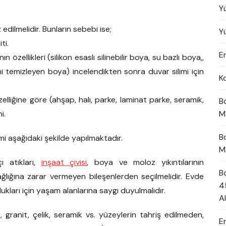
Y
dilmelidir. Bunların sebebi ise;
Y
ti.
En
özellikleri (silikon esaslı silinebilir boya, su bazlı boya,,
ni temizleyen boya) incelendikten sonra duvar silimi için
K
lliğine göre (ahşap, halı, parke, laminat parke, seramik,
B
i.
M
B
mi aşağıdaki şekilde yapılmaktadır.
M
ı atıkları,
inşaat çivisi
, boya ve moloz yıkıntılarının
B
ğlığına zarar vermeyen bileşenlerden seçilmelidir. Evde
4
ukları için yaşam alanlarına saygı duyulmalıdır.
A
 granit, çelik, seramik vs. yüzeylerin tahriş edilmeden,
E