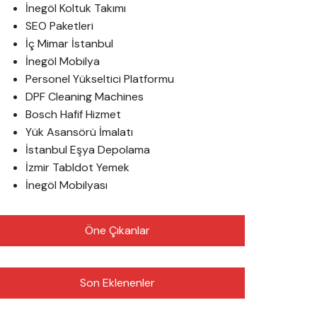
İnegöl Koltuk Takımı
SEO Paketleri
İç Mimar İstanbul
İnegöl Mobilya
Personel Yükseltici Platformu
DPF Cleaning Machines
Bosch Hafif Hizmet
Yük Asansörü İmalatı
İstanbul Eşya Depolama
İzmir Tabldot Yemek
İnegöl Mobilyası
Öne Çıkanlar
Son Eklenenler