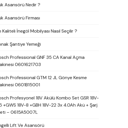
ük Asansörü Nedir ?
ük Asansörü Firması
 Kaliteli İnegöl Mobilyası Nasıl Seçilir ?
onak Şantiye Yemeği
osch Professional GNF 35 CA Kanal Açma
akinesi 0601621703
osch Professional GTM 12 JL Gönye Kesme
akinesi 0601B15001
osch Profesyonel 18V Akülü Kombo Set GSR 18V-
5 +GWS 18V-8 +GBH 18V-22 3x 4.0Ah Akü + Şarj
leti – 0615A5007L
ngelli Lift Ve Asansörü