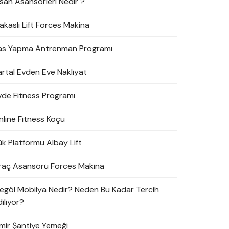
nsan Asansörleri Nedir ?
akaslı Lift Forces Makina
as Yapma Antrenman Programı
artal Evden Eve Nakliyat
vde Fitness Programı
nline Fitness Koçu
ük Platformu Albay Lift
raç Asansörü Forces Makina
negöl Mobilya Nedir? Neden Bu Kadar Tercih
iliyor?
zmir Şantiye Yemeği