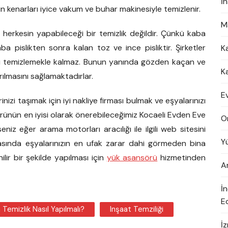
İ
in kenarları iyice vakum ve buhar makinesiyle temizlenir.
M
n herkesin yapabileceği bir temizlik değildir. Çünkü kaba
a pislikten sonra kalan toz ve ince pisliktir. Şirketler
K
ği temizlemekle kalmaz. Bunun yanında gözden kaçan ve
K
rılmasını sağlamaktadırlar.
E
inizi taşımak için iyi nakliye firması bulmak ve eşyalarınızı
törünün en iyisi olarak önerebileceğimiz Kocaeli Evden Eve
O
erseniz eğer arama motorları aracılığı ile ilgili web sitesini
Y
nrasında eşyalarınızın en ufak zarar dahi görmeden bina
lir bir şekilde yapılması için
yük asansörü
hizmetinden
A
İ
Ed
Temizlik Nasıl Yapılmalı?
Inşaat Temziliği
İ