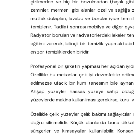
çizilmeden ve hiç bir bozulmadan (bıçak gibi 
zeminler, mermer gibi alanlar özel ve sağlığa z
mutfak dolapları, lavabo ve borular iyice temizlen
temizlenir. Tadilat sonrası mobilya ve diğer eşyal
Radyatör boruları ve radyatörlerdeki lekeler temiz
eğitimi vererek, bilinçli bir temizlik yapmaktad
en zor temizliklerden biridir.
Profesyonel bir şirketin yapması her açıdan iyidi
Özellikle bu mekanlar çok iyi dezenfekte edilmelid
edilmezse ufacık bir kum tanesinin bile aynanız
Ahşap yüzeyler hassas yüzeye sahip olduğu 
yüzeylerde makina kullanılması gerekirse, kuru ve
Özellikle çelik yüzeyler çelik bakımı sağlayıcılar
doğru silinmelidir. Küçük alanlarda buna dikkat
süngerler ve kimsayallar kullanılabilir. Konsan