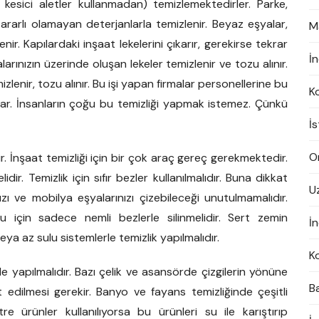
kesici aletler kullanmadan) temizlemektedirler. Parke,
ararlı olamayan deterjanlarla temizlenir. Beyaz eşyalar,
M
ir. Kapılardaki inşaat lekelerini çıkarır, gerekirse tekrar
İ
arınızın üzerinde oluşan lekeler temizlenir ve tozu alınır.
lenir, tozu alınır. Bu işi yapan firmalar personellerine bu
K
ırlar. İnsanların çoğu bu temizliği yapmak istemez. Çünkü
İ
On
r. İnşaat temizliği için bir çok araç gereç gerekmektedir.
ir. Temizlik için sıfır bezler kullanılmalıdır. Buna dikkat
U
ı ve mobilya eşyalarınızı çizebileceği unutulmamalıdır.
için sadece nemli bezlerle silinmelidir. Sert zemin
İn
ya az sulu sistemlerle temizlik yapılmalıdır.
K
 ile yapılmalıdır. Bazı çelik ve asansörde çizgilerin yönüne
B
 edilmesi gerekir. Banyo ve fayans temizliğinde çeşitli
tre ürünler kullanılıyorsa bu ürünleri su ile karıştırıp