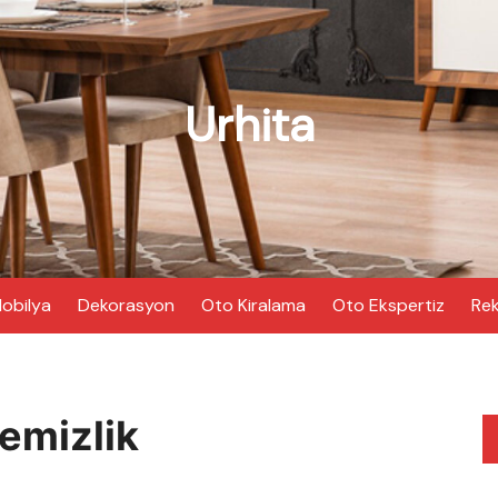
Urhita
obilya
Dekorasyon
Oto Kiralama
Oto Ekspertiz
Rek
emizlik