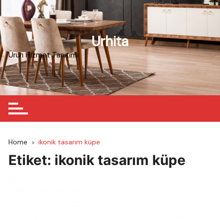
Skip
to
content
Urhita
Ürün Hizmet Tanıtımı
Home
ikonik tasarım küpe
Etiket:
ikonik tasarım küpe