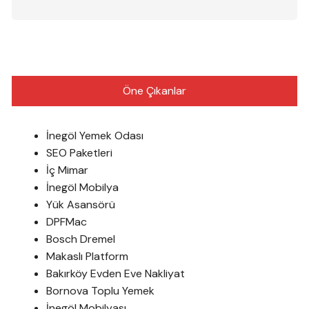
Öne Çıkanlar
İnegöl Yemek Odası
SEO Paketleri
İç Mimar
İnegöl Mobilya
Yük Asansörü
DPFMac
Bosch Dremel
Makaslı Platform
Bakırköy Evden Eve Nakliyat
Bornova Toplu Yemek
İnegöl Mobilyası