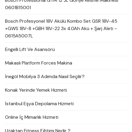
Bosch Professional GTM 12 JL Gönye Kesme Makinesi
0601B15001
Bosch Profesyonel 18V Akülü Kombo Set GSR 18V-45
+GWS 18V-8 +GBH 18V-22 3x 4.0Ah Akü + Şarj Aleti –
0615A5007L
Engelli Lift Ve Asansörü
Makaslı Platform Forces Makina
İnegöl Mobilya 3 Adımda Nasıl Seçilir?
Konak Yerinde Yemek Hizmeti
İstanbul Eşya Depolama Hizmeti
Online İç Mimarlık Hizmeti
Uzaktan Fitness Eğitimi Nedir ?