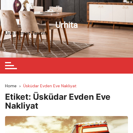
Skip
to
content
Urhita
Ürün Hizmet Tanıtımı
Home
Üsküdar Evden Eve Nakliyat
Etiket:
Üsküdar Evden Eve
Nakliyat