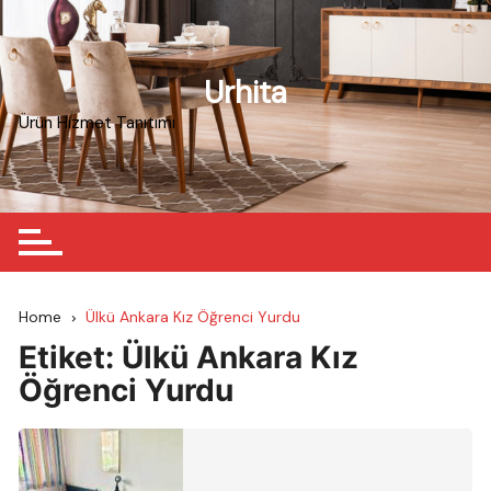
Skip
to
content
Urhita
Ürün Hizmet Tanıtımı
Home
Ülkü Ankara Kız Öğrenci Yurdu
Etiket:
Ülkü Ankara Kız
Öğrenci Yurdu