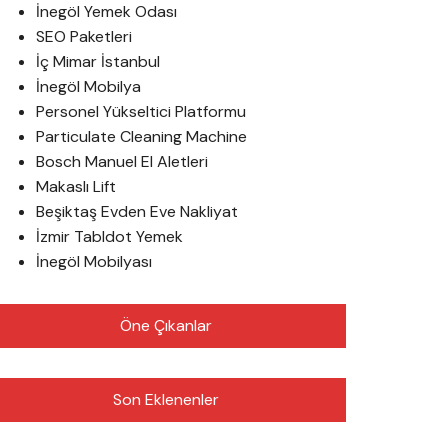
İnegöl Yemek Odası
SEO Paketleri
İç Mimar İstanbul
İnegöl Mobilya
Personel Yükseltici Platformu
Particulate Cleaning Machine
Bosch Manuel El Aletleri
Makaslı Lift
Beşiktaş Evden Eve Nakliyat
İzmir Tabldot Yemek
İnegöl Mobilyası
Öne Çıkanlar
Son Eklenenler