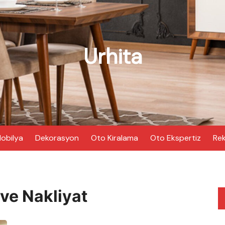
Urhita
obilya
Dekorasyon
Oto Kiralama
Oto Ekspertiz
Rek
ve Nakliyat