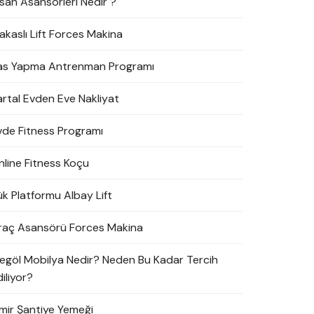
nsan Asansörleri Nedir ?
akaslı Lift Forces Makina
as Yapma Antrenman Programı
artal Evden Eve Nakliyat
vde Fitness Programı
nline Fitness Koçu
ük Platformu Albay Lift
raç Asansörü Forces Makina
negöl Mobilya Nedir? Neden Bu Kadar Tercih
iliyor?
zmir Şantiye Yemeği