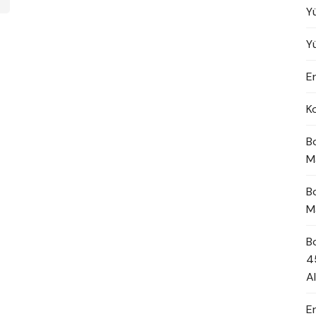
Y
Y
En
K
B
M
B
M
B
4
A
E