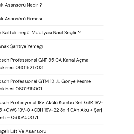
ük Asansörü Nedir ?
ük Asansörü Firması
 Kaliteli İnegöl Mobilyası Nasıl Seçilir ?
onak Şantiye Yemeği
osch Professional GNF 35 CA Kanal Açma
akinesi 0601621703
osch Professional GTM 12 JL Gönye Kesme
akinesi 0601B15001
osch Profesyonel 18V Akülü Kombo Set GSR 18V-
5 +GWS 18V-8 +GBH 18V-22 3x 4.0Ah Akü + Şarj
leti – 0615A5007L
ngelli Lift Ve Asansörü