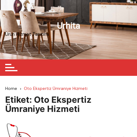
Skip
to
content
Urhita
Ürün Hizmet Tanıtımı
Home
Oto Ekspertiz Ümraniye Hizmeti
Etiket:
Oto Ekspertiz
Ümraniye Hizmeti