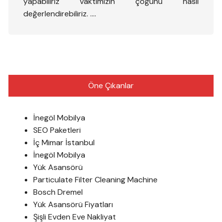
yapabiliriz vaktimizin çoğunu nasıl
değerlendirebiliriz. ….
Öne Çıkanlar
İnegöl Mobilya
SEO Paketleri
İç Mimar İstanbul
İnegöl Mobilya
Yük Asansörü
Particulate Filter Cleaning Machine
Bosch Dremel
Yük Asansörü Fiyatları
Şişli Evden Eve Nakliyat