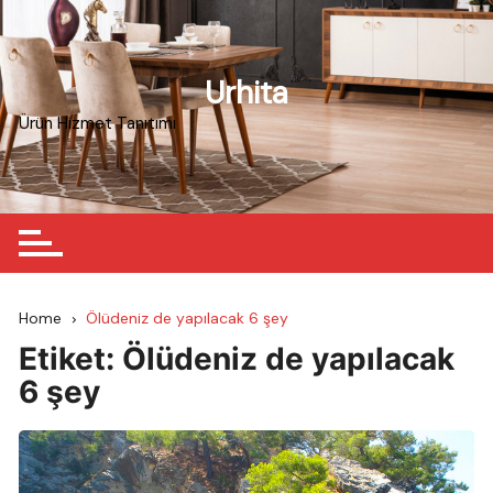
Skip
to
content
Urhita
Ürün Hizmet Tanıtımı
Home
Ölüdeniz de yapılacak 6 şey
Etiket:
Ölüdeniz de yapılacak
6 şey