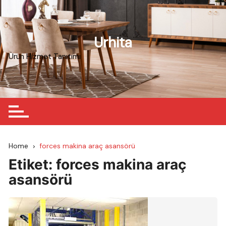
Skip
to
content
Urhita
Ürün Hizmet Tanıtımı
Home
forces makina araç asansörü
Etiket:
forces makina araç
asansörü