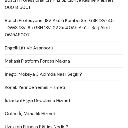
Bosch Professional GTM 12 JL Gönye Kesme Makinesi
0601B15001
Bosch Profesyonel 18V Akülü Kombo Set GSR 18V-45
+GWS 18V-8 +GBH 18V-22 3x 4.0Ah Akü + Şarj Aleti –
0615A5007L
Engelli Lift Ve Asansörü
Makaslı Platform Forces Makina
İnegöl Mobilya 3 Adımda Nasıl Seçilir?
Konak Yerinde Yemek Hizmeti
İstanbul Eşya Depolama Hizmeti
Online İç Mimarlık Hizmeti
Uzaktan Fitness Eğitimi Nedir ?