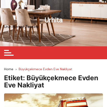
Skip
to
content
Urhita
Ürün Hizmet Tanıtımı
Home
Büyükçekmece Evden Eve Nakliyat
Etiket:
Büyükçekmece Evden
Eve Nakliyat