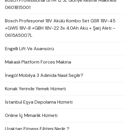
Bosch Professional GTM 12 JL Gönye Kesme Makinesi
0601B15001
Bosch Profesyonel 18V Akülü Kombo Set GSR 18V-45
+GWS 18V-8 +GBH 18V-22 3x 4.0Ah Akü + Şarj Aleti –
0615A5007L
Engelli Lift Ve Asansörü
Makaslı Platform Forces Makina
İnegöl Mobilya 3 Adımda Nasıl Seçilir?
Konak Yerinde Yemek Hizmeti
İstanbul Eşya Depolama Hizmeti
Online İç Mimarlık Hizmeti
Uzaktan Fitness Eğitimi Nedir ?