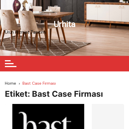
Skip
to
content
Urhita
Ürün Hizmet Tanıtımı
Home
Bast Case Firması
Etiket:
Bast Case Firması