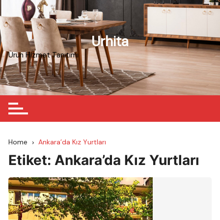
Skip
to
content
Urhita
Ürün Hizmet Tanıtımı
Home
Ankara’da Kız Yurtları
Etiket:
Ankara’da Kız Yurtları