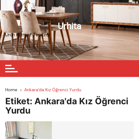
Skip
to
content
Urhita
Ürün Hizmet Tanıtımı
Home
Ankara'da Kız Öğrenci Yurdu
Etiket:
Ankara'da Kız Öğrenci
Yurdu