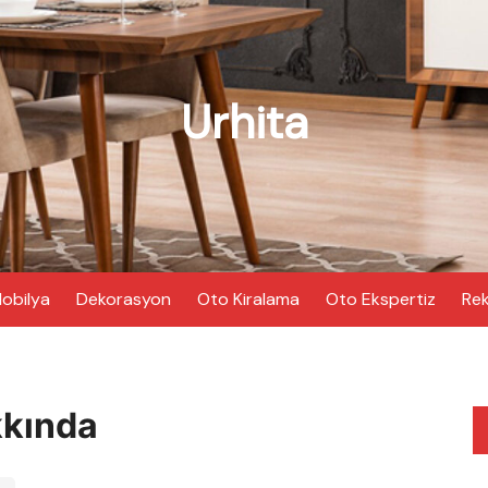
Urhita
obilya
Dekorasyon
Oto Kiralama
Oto Ekspertiz
Rek
kkında