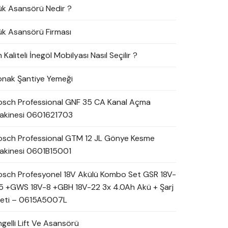
ük Asansörü Nedir ?
ük Asansörü Firması
 Kaliteli İnegöl Mobilyası Nasıl Seçilir ?
onak Şantiye Yemeği
osch Professional GNF 35 CA Kanal Açma
akinesi 0601621703
osch Professional GTM 12 JL Gönye Kesme
akinesi 0601B15001
osch Profesyonel 18V Akülü Kombo Set GSR 18V-
5 +GWS 18V-8 +GBH 18V-22 3x 4.0Ah Akü + Şarj
leti – 0615A5007L
ngelli Lift Ve Asansörü