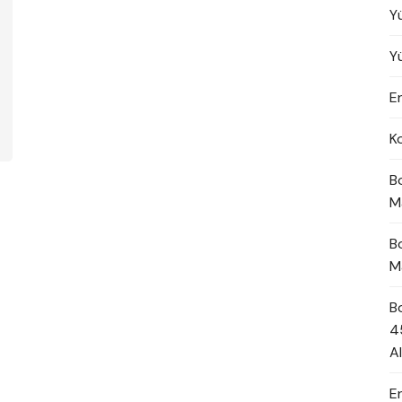
Y
Y
En
K
B
M
B
M
B
4
A
E