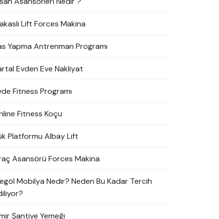
nsan Asansörleri Nedir ?
akaslı Lift Forces Makina
as Yapma Antrenman Programı
artal Evden Eve Nakliyat
vde Fitness Programı
nline Fitness Koçu
ük Platformu Albay Lift
raç Asansörü Forces Makina
negöl Mobilya Nedir? Neden Bu Kadar Tercih
iliyor?
zmir Şantiye Yemeği