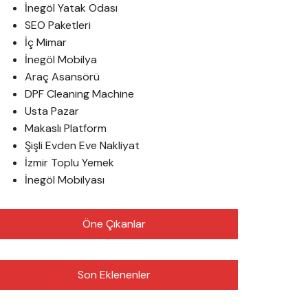
İnegöl Yatak Odası
SEO Paketleri
İç Mimar
İnegöl Mobilya
Araç Asansörü
DPF Cleaning Machine
Usta Pazar
Makaslı Platform
Şişli Evden Eve Nakliyat
İzmir Toplu Yemek
İnegöl Mobilyası
Öne Çıkanlar
Son Eklenenler