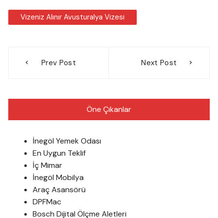
Vizeniz Alınır Avusturalya Vizesi
Yazı
Prev Post
Next Post
gezinmesi
Öne Çıkanlar
İnegöl Yemek Odası
En Uygun Teklif
İç Mimar
İnegöl Mobilya
Araç Asansörü
DPFMac
Bosch Dijital Ölçme Aletleri