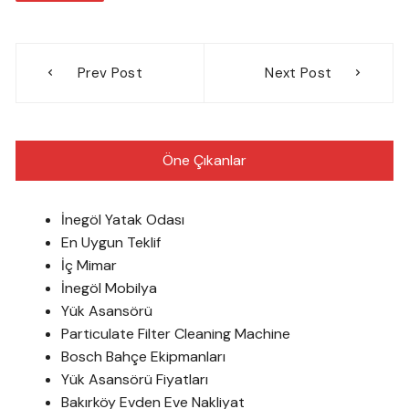
Yazı
Prev Post
Next Post
gezinmesi
Öne Çıkanlar
İnegöl Yatak Odası
En Uygun Teklif
İç Mimar
İnegöl Mobilya
Yük Asansörü
Particulate Filter Cleaning Machine
Bosch Bahçe Ekipmanları
Yük Asansörü Fiyatları
Bakırköy Evden Eve Nakliyat