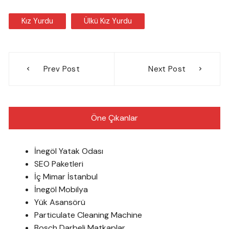
Kız Yurdu
Ülkü Kız Yurdu
Yazı
Prev Post
Next Post
gezinmesi
Öne Çıkanlar
İnegöl Yatak Odası
SEO Paketleri
İç Mimar İstanbul
İnegöl Mobilya
Yük Asansörü
Particulate Cleaning Machine
Bosch Darbeli Matkaplar