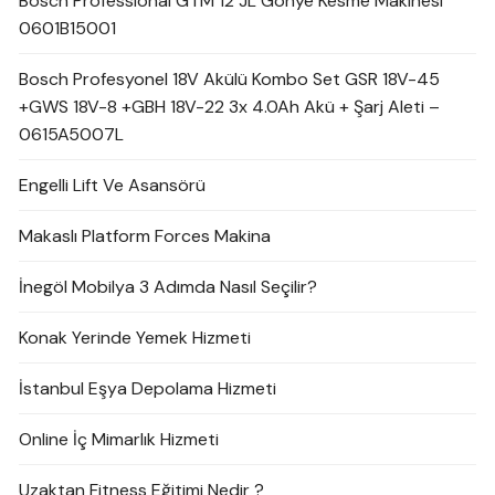
Bosch Professional GTM 12 JL Gönye Kesme Makinesi
0601B15001
Bosch Profesyonel 18V Akülü Kombo Set GSR 18V-45
+GWS 18V-8 +GBH 18V-22 3x 4.0Ah Akü + Şarj Aleti –
0615A5007L
Engelli Lift Ve Asansörü
Makaslı Platform Forces Makina
İnegöl Mobilya 3 Adımda Nasıl Seçilir?
Konak Yerinde Yemek Hizmeti
İstanbul Eşya Depolama Hizmeti
Online İç Mimarlık Hizmeti
Uzaktan Fitness Eğitimi Nedir ?