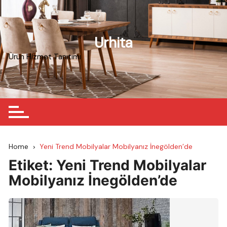
Skip
to
content
Urhita
Ürün Hizmet Tanıtımı
Home
Yeni Trend Mobilyalar Mobilyanız İnegölden’de
Etiket:
Yeni Trend Mobilyalar
Mobilyanız İnegölden’de