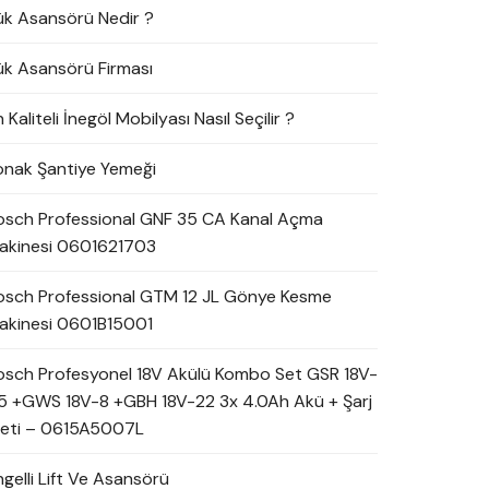
ük Asansörü Nedir ?
ük Asansörü Firması
 Kaliteli İnegöl Mobilyası Nasıl Seçilir ?
onak Şantiye Yemeği
osch Professional GNF 35 CA Kanal Açma
akinesi 0601621703
osch Professional GTM 12 JL Gönye Kesme
akinesi 0601B15001
osch Profesyonel 18V Akülü Kombo Set GSR 18V-
5 +GWS 18V-8 +GBH 18V-22 3x 4.0Ah Akü + Şarj
leti – 0615A5007L
ngelli Lift Ve Asansörü