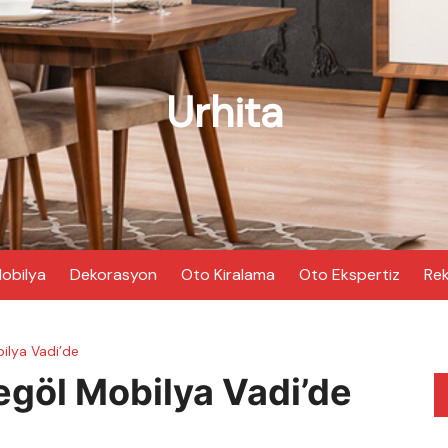
Urhita
obilya
Dekorasyon
Oto Kiralama
Oto Ekspertiz
Rek
ilya Vadi’de
egöl Mobilya Vadi’de