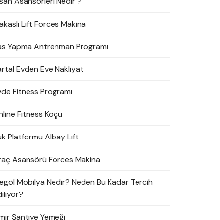
nsan Asansörleri Nedir ?
akaslı Lift Forces Makina
as Yapma Antrenman Programı
artal Evden Eve Nakliyat
vde Fitness Programı
nline Fitness Koçu
ük Platformu Albay Lift
raç Asansörü Forces Makina
negöl Mobilya Nedir? Neden Bu Kadar Tercih
iliyor?
zmir Şantiye Yemeği