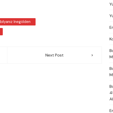
Y
Y
bilyanız Inegölden
En
K
B
Next Post
M
B
M
B
4
A
E