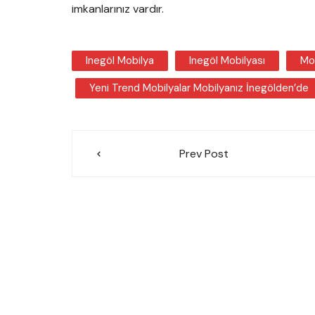
imkanlarınız vardır.
Inegöl Mobilya
Inegöl Mobilyası
Mo
Yeni Trend Mobilyalar Mobilyanız İnegölden’de
Yazı
Prev Post
gezinmesi