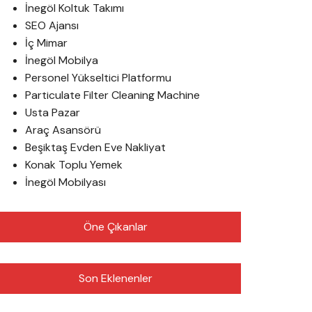
İnegöl Koltuk Takımı
SEO Ajansı
İç Mimar
İnegöl Mobilya
Personel Yükseltici Platformu
Particulate Filter Cleaning Machine
Usta Pazar
Araç Asansörü
Beşiktaş Evden Eve Nakliyat
Konak Toplu Yemek
İnegöl Mobilyası
Öne Çıkanlar
Son Eklenenler