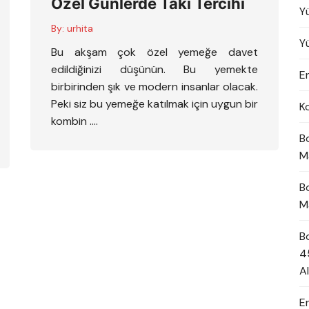
Özel Günlerde Takı Tercihi
Y
By:
urhita
Y
Bu akşam çok özel yemeğe davet
edildiğinizi düşünün. Bu yemekte
En
birbirinden şık ve modern insanlar olacak.
Peki siz bu yemeğe katılmak için uygun bir
K
kombin ….
B
M
B
M
B
4
A
E