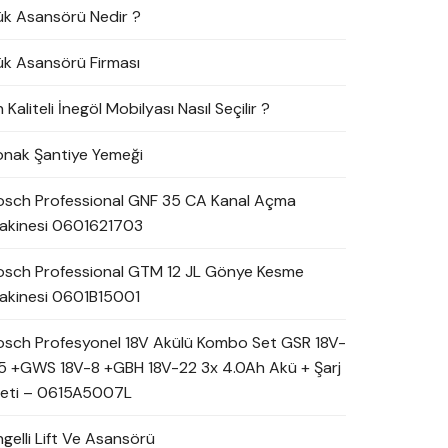
ük Asansörü Nedir ?
ük Asansörü Firması
 Kaliteli İnegöl Mobilyası Nasıl Seçilir ?
onak Şantiye Yemeği
osch Professional GNF 35 CA Kanal Açma
akinesi 0601621703
osch Professional GTM 12 JL Gönye Kesme
akinesi 0601B15001
osch Profesyonel 18V Akülü Kombo Set GSR 18V-
5 +GWS 18V-8 +GBH 18V-22 3x 4.0Ah Akü + Şarj
leti – 0615A5007L
ngelli Lift Ve Asansörü