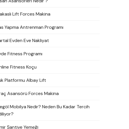
nsan Asansörleri Nedir ?
akaslı Lift Forces Makina
as Yapma Antrenman Programı
artal Evden Eve Nakliyat
vde Fitness Programı
nline Fitness Koçu
ük Platformu Albay Lift
raç Asansörü Forces Makina
negöl Mobilya Nedir? Neden Bu Kadar Tercih
iliyor?
zmir Şantiye Yemeği