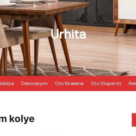
Urhita
obilya
Dekorasyon
Oto Kiralama
Oto Ekspertiz
Rek
ım kolye