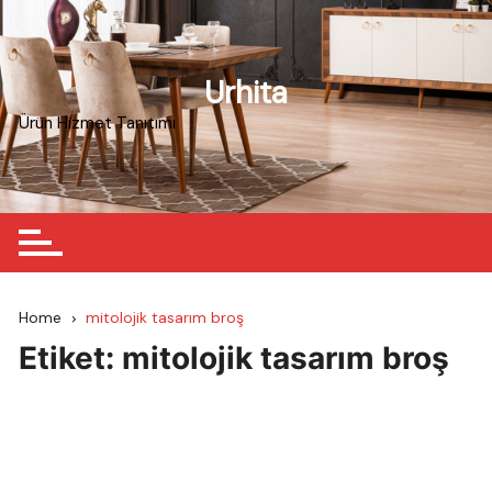
Skip
to
content
Urhita
Ürün Hizmet Tanıtımı
Home
mitolojik tasarım broş
Etiket:
mitolojik tasarım broş