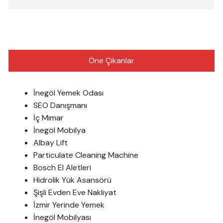
Öne Çıkanlar
İnegöl Yemek Odası
SEO Danışmanı
İç Mimar
İnegöl Mobilya
Albay Lift
Particulate Cleaning Machine
Bosch El Aletleri
Hidrolik Yük Asansörü
Şişli Evden Eve Nakliyat
İzmir Yerinde Yemek
İnegöl Mobilyası