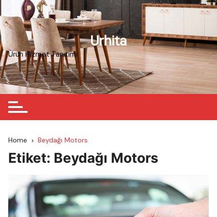
Skip
to
content
Urhita
Ürün Hizmet Tanıtımı
Home
Beydağı Motors
Etiket:
Beydağı Motors