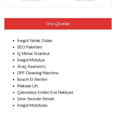
gezinmesi
Öne Çıkanlar
İnegöl Yatak Odası
SEO Paketleri
İç Mimar İstanbul
İnegöl Mobilya
Araç Asansörü
DPF Cleaning Machine
Bosch El Aletleri
Makaslı Lift
Çekmeköy Evden Eve Nakliyat
İzmir Yerinde Yemek
İnegöl Mobilyası