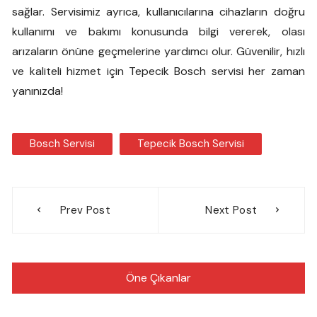
sağlar. Servisimiz ayrıca, kullanıcılarına cihazların doğru
kullanımı ve bakımı konusunda bilgi vererek, olası
arızaların önüne geçmelerine yardımcı olur. Güvenilir, hızlı
ve kaliteli hizmet için Tepecik Bosch servisi her zaman
yanınızda!
Bosch Servisi
Tepecik Bosch Servisi
Yazı
Prev Post
Next Post
gezinmesi
Öne Çıkanlar