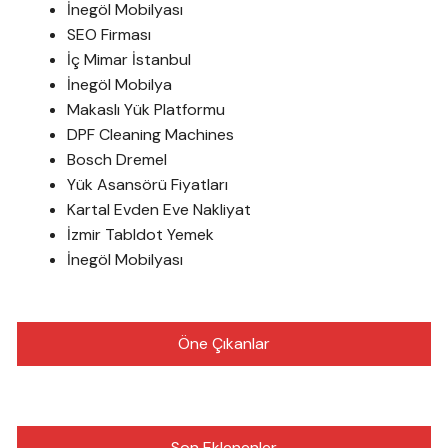
İnegöl Mobilyası
SEO Firması
İç Mimar İstanbul
İnegöl Mobilya
Makaslı Yük Platformu
DPF Cleaning Machines
Bosch Dremel
Yük Asansörü Fiyatları
Kartal Evden Eve Nakliyat
İzmir Tabldot Yemek
İnegöl Mobilyası
Öne Çıkanlar
Son Eklenenler