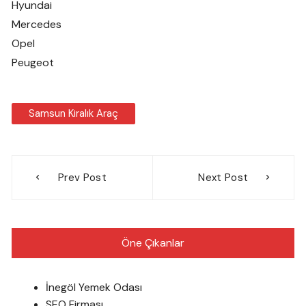
Hyundai
Mercedes
Opel
Peugeot
Samsun Kiralık Araç
Yazı
Prev Post
Next Post
gezinmesi
Öne Çıkanlar
İnegöl Yemek Odası
SEO Firması