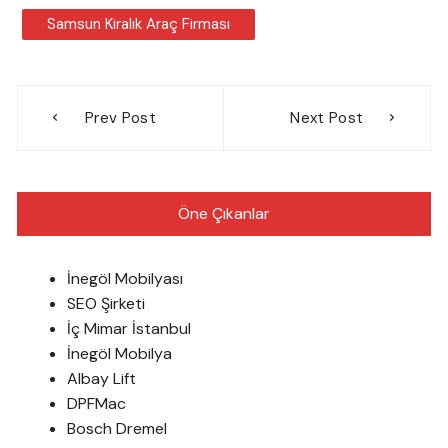
Samsun Kiralık Araç Firması
Yazı
Prev Post
Next Post
gezinmesi
Öne Çıkanlar
İnegöl Mobilyası
SEO Şirketi
İç Mimar İstanbul
İnegöl Mobilya
Albay Lift
DPFMac
Bosch Dremel