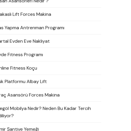
nsan Asansörleri Nedir ?
akaslı Lift Forces Makina
as Yapma Antrenman Programı
artal Evden Eve Nakliyat
vde Fitness Programı
nline Fitness Koçu
ük Platformu Albay Lift
raç Asansörü Forces Makina
negöl Mobilya Nedir? Neden Bu Kadar Tercih
iliyor?
zmir Şantiye Yemeği