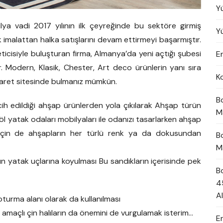
Y
lya vadi 2017 yılının ilk çeyreğinde bu sektöre girmiş
Y
 imalattan halka satışlarını devam ettirmeyi başarmıştır.
ticisiyle buluşturan firma, Almanya’da yeni açtığı şubesi
En
yor. Modern, Klasik, Chester, Art deco ürünlerin yanı sıra
K
caret sitesinde bulmanız mümkün.
B
ih edildiği ahşap ürünlerden yola çıkılarak Ahşap türün
M
öl yatak odaları mobilyaları ile odanızı tasarlarken ahşap
r için de ahşapların her türlü renk ya da dokusundan
B
M
n yatak uçlarına koyulması Bu sandıkların içerisinde pek
B
4
A
urma alanı olarak da kullanılması
amaçlı çin halıların da önemini de vurgulamak isterim…
E