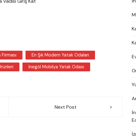
İ
 Vadisi Giriş Kat
M
K
K
 Firması
En Şık Modern Yatak Odaları
E
rünleri
Inegöl Mobilya Yatak Odası
O
Y
A
Next Post
İ
Ed
İ