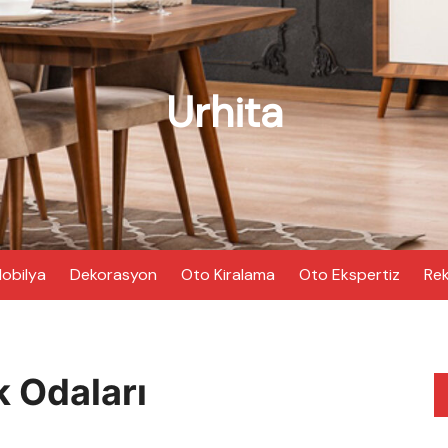
Urhita
obilya
Dekorasyon
Oto Kiralama
Oto Ekspertiz
Rek
k Odaları