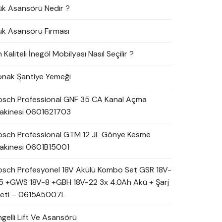
ük Asansörü Nedir ?
ük Asansörü Firması
 Kaliteli İnegöl Mobilyası Nasıl Seçilir ?
onak Şantiye Yemeği
osch Professional GNF 35 CA Kanal Açma
akinesi 0601621703
osch Professional GTM 12 JL Gönye Kesme
akinesi 0601B15001
osch Profesyonel 18V Akülü Kombo Set GSR 18V-
5 +GWS 18V-8 +GBH 18V-22 3x 4.0Ah Akü + Şarj
leti – 0615A5007L
ngelli Lift Ve Asansörü