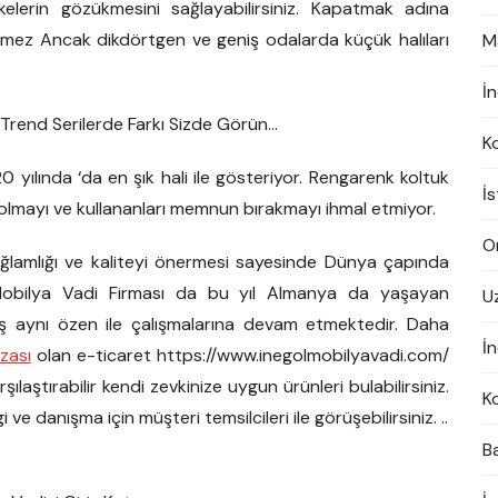
lerin gözükmesini sağlayabilirsiniz. Kapatmak adına
ekmez Ancak dikdörtgen ve geniş odalarda küçük halıları
M
İ
 Trend Serilerde Farkı Sizde Görün…
K
0 yılında ‘da en şık hali ile gösteriyor. Rengarenk koltuk
İ
şlı olmayı ve kullananları memnun bırakmayı ihmal etmiyor.
On
sağlamlığı ve kaliteyi önermesi sayesinde Dünya çapında
Mobilya Vadi Firması da bu yıl Almanya da yaşayan
U
ş aynı özen ile çalışmalarına devam etmektedir. Daha
İn
zası
olan e-ticaret https://www.inegolmobilyavadi.com/
laştırabilir kendi zevkinize uygun ürünleri bulabilirsiniz.
K
 ve danışma için müşteri temsilcileri ile görüşebilirsiniz. ..
B