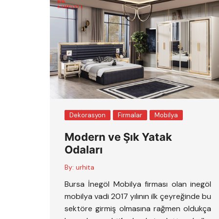
Dekorasyon
Firmalar
Mobilya
Modern ve Şık Yatak
Odaları
By:
urhita
Bursa İnegöl Mobilya firması olan inegöl
mobilya vadi 2017 yılının ilk çeyreğinde bu
sektöre girmiş olmasına rağmen oldukça