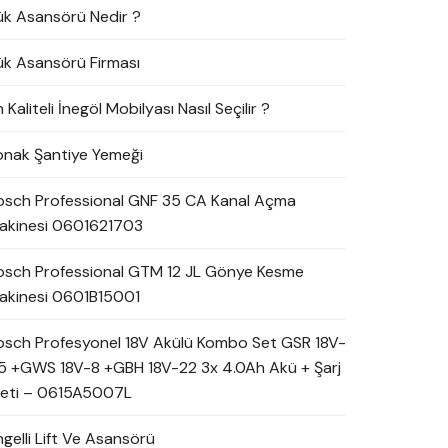
ük Asansörü Nedir ?
ük Asansörü Firması
 Kaliteli İnegöl Mobilyası Nasıl Seçilir ?
onak Şantiye Yemeği
osch Professional GNF 35 CA Kanal Açma
akinesi 0601621703
osch Professional GTM 12 JL Gönye Kesme
akinesi 0601B15001
osch Profesyonel 18V Akülü Kombo Set GSR 18V-
5 +GWS 18V-8 +GBH 18V-22 3x 4.0Ah Akü + Şarj
leti – 0615A5007L
ngelli Lift Ve Asansörü