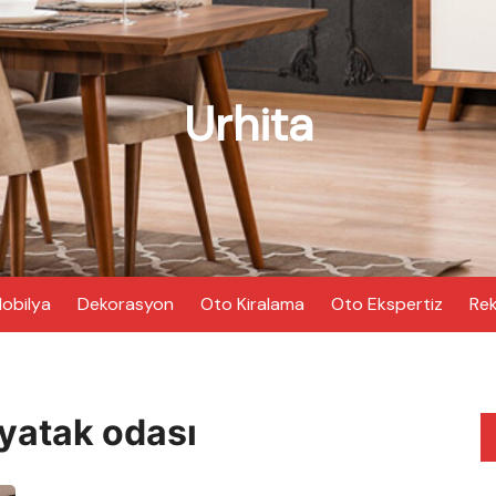
Urhita
obilya
Dekorasyon
Oto Kiralama
Oto Ekspertiz
Rek
 yatak odası