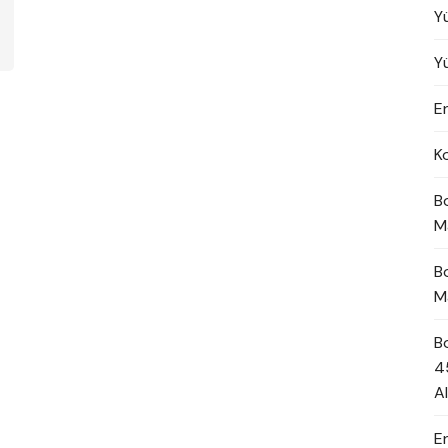
Y
Y
En
K
B
M
B
M
B
4
A
E