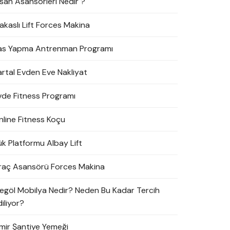
nsan Asansörleri Nedir ?
akaslı Lift Forces Makina
as Yapma Antrenman Programı
artal Evden Eve Nakliyat
vde Fitness Programı
nline Fitness Koçu
ük Platformu Albay Lift
raç Asansörü Forces Makina
negöl Mobilya Nedir? Neden Bu Kadar Tercih
iliyor?
zmir Şantiye Yemeği