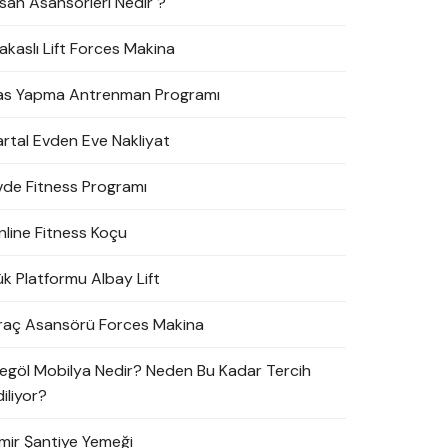
nsan Asansörleri Nedir ?
akaslı Lift Forces Makina
as Yapma Antrenman Programı
artal Evden Eve Nakliyat
vde Fitness Programı
nline Fitness Koçu
ük Platformu Albay Lift
raç Asansörü Forces Makina
negöl Mobilya Nedir? Neden Bu Kadar Tercih
iliyor?
zmir Şantiye Yemeği