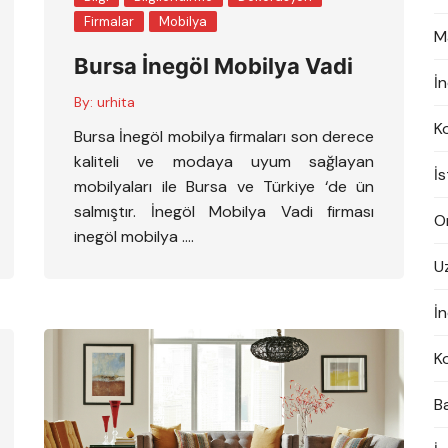
Firmalar
Mobilya
M
Bursa İnegöl Mobilya Vadi
İ
By:
urhita
K
Bursa İnegöl mobilya firmaları son derece
kaliteli ve modaya uyum sağlayan
İ
mobilyaları ile Bursa ve Türkiye ‘de ün
salmıştır. İnegöl Mobilya Vadi firması
On
inegöl mobilya ….
U
İn
K
B