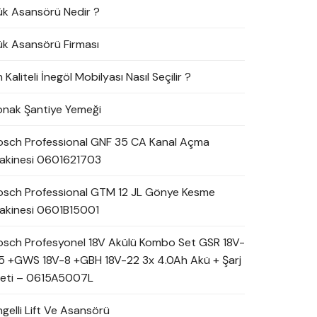
ük Asansörü Nedir ?
ük Asansörü Firması
 Kaliteli İnegöl Mobilyası Nasıl Seçilir ?
onak Şantiye Yemeği
osch Professional GNF 35 CA Kanal Açma
akinesi 0601621703
osch Professional GTM 12 JL Gönye Kesme
akinesi 0601B15001
osch Profesyonel 18V Akülü Kombo Set GSR 18V-
5 +GWS 18V-8 +GBH 18V-22 3x 4.0Ah Akü + Şarj
leti – 0615A5007L
ngelli Lift Ve Asansörü