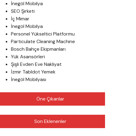
İnegöl Mobilya
SEO Şirketi
İç Mimar
İnegöl Mobilya
Personel Yükseltici Platformu
Particulate Cleaning Machine
Bosch Bahçe Ekipmanları
Yük Asansörleri
Şişli Evden Eve Nakliyat
İzmir Tabldot Yemek
İnegöl Mobilyası
Öne Çıkanlar
Son Eklenenler