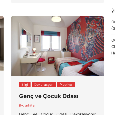
Şi
0
(S
0
Ch
H
Bilgi
Dekorasyon
Mobilya
Genç ve Çocuk Odası
By:
urhita
Genç Ve Çocuk Odası Dekorasyonu;