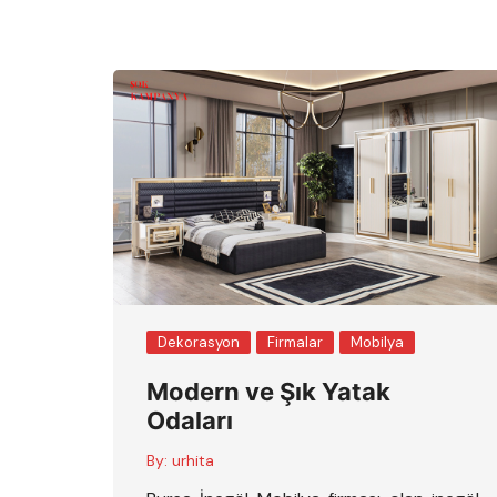
Dekorasyon
Firmalar
Mobilya
Modern ve Şık Yatak
Odaları
By:
urhita