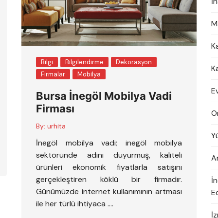
İ
M
K
Bilgi
Bilgilendirme
Dekorasyon
K
Firmalar
Mobilya
E
Bursa İnegöl Mobilya Vadi
Firması
O
By:
urhita
Y
İnegöl mobilya vadi; inegöl mobilya
sektöründe adını duyurmuş, kaliteli
A
ürünleri ekonomik fiyatlarla satışını
gerçekleştiren köklü bir firmadır.
İ
Günümüzde internet kullanımının artması
Ed
ile her türlü ihtiyaca ….
İ