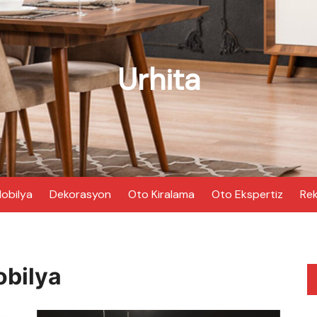
Urhita
obilya
Dekorasyon
Oto Kiralama
Oto Ekspertiz
Rek
obilya