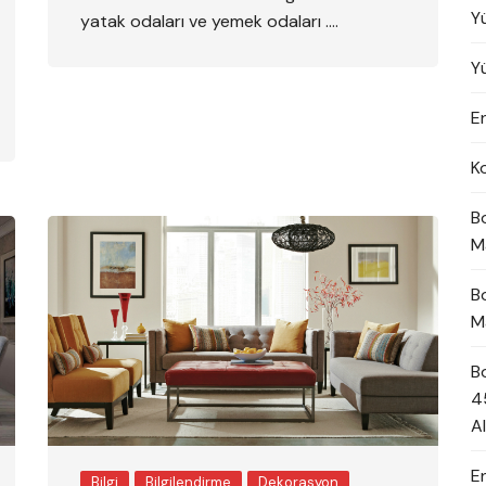
Y
yatak odaları ve yemek odaları ….
Y
En
K
B
M
B
M
B
4
A
E
Bilgi
Bilgilendirme
Dekorasyon