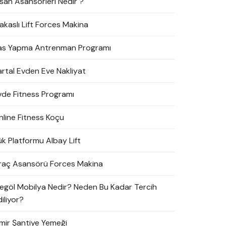
nsan Asansörleri Nedir ?
akaslı Lift Forces Makina
as Yapma Antrenman Programı
artal Evden Eve Nakliyat
vde Fitness Programı
nline Fitness Koçu
ük Platformu Albay Lift
raç Asansörü Forces Makina
negöl Mobilya Nedir? Neden Bu Kadar Tercih
iliyor?
zmir Şantiye Yemeği