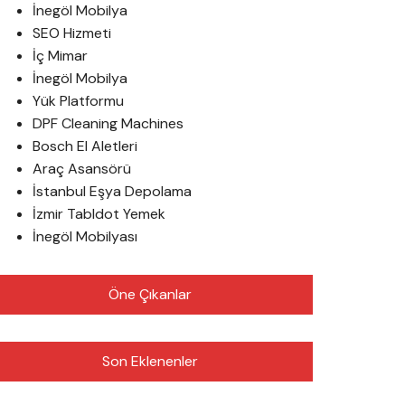
İnegöl Mobilya
SEO Hizmeti
İç Mimar
İnegöl Mobilya
Yük Platformu
DPF Cleaning Machines
Bosch El Aletleri
Araç Asansörü
İstanbul Eşya Depolama
İzmir Tabldot Yemek
İnegöl Mobilyası
Öne Çıkanlar
Son Eklenenler