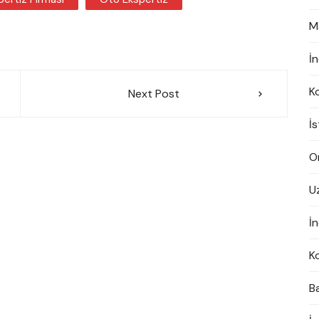
M
İ
K
Next Post
İ
On
U
İn
K
B