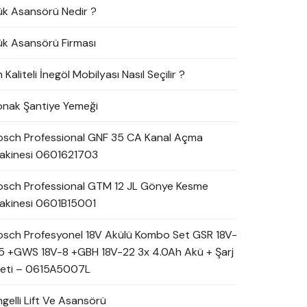
ük Asansörü Nedir ?
ük Asansörü Firması
 Kaliteli İnegöl Mobilyası Nasıl Seçilir ?
onak Şantiye Yemeği
osch Professional GNF 35 CA Kanal Açma
akinesi 0601621703
osch Professional GTM 12 JL Gönye Kesme
akinesi 0601B15001
osch Profesyonel 18V Akülü Kombo Set GSR 18V-
5 +GWS 18V-8 +GBH 18V-22 3x 4.0Ah Akü + Şarj
leti – 0615A5007L
ngelli Lift Ve Asansörü