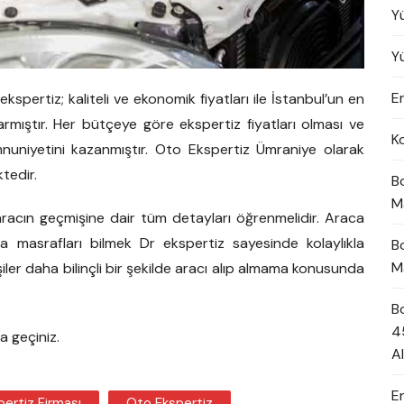
Y
Y
En
ekspertiz; kaliteli ve ekonomik fiyatları ile İstanbul’un en
rmıştır. Her bütçeye göre ekspertiz fiyatları olması ve
K
emnuniyetini kazanmıştır. Oto Ekspertiz Ümraniye olarak
tedir.
B
M
e aracın geçmişine dair tüm detayları öğrenmelidir. Araca
masrafları bilmek Dr ekspertiz sayesinde kolaylıkla
B
M
şiler daha bilinçli bir şekilde aracı alıp almama konusunda
B
4
a geçiniz.
A
E
ertiz Firması
Oto Ekspertiz