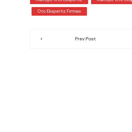
Oto Ekspertiz Firması
Yazı
Prev Post
gezinmesi