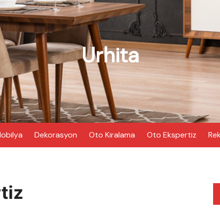
Urhita
obilya
Dekorasyon
Oto Kiralama
Oto Ekspertiz
Rek
tiz