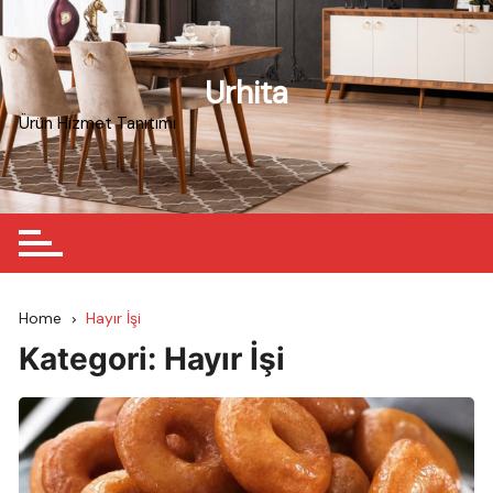
Skip
to
content
Urhita
Ürün Hizmet Tanıtımı
Home
Hayır İşi
Kategori:
Hayır İşi