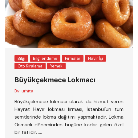
Bilgi
Bilgilendirme
Firmalar
Hayır İşi
Oto Kiralama
Yemek
Büyükçekmece Lokmacı
By:
urhita
Büyükçekmece lokmacı olarak da hizmet veren
Hayrat Hayır lokması firması, İstanbul’un tüm
semtlerinde lokma dağıtımı yapmaktadır. Lokma
Osmanlı döneminden bugüne kadar gelen özel
bir tatlıdır. ….