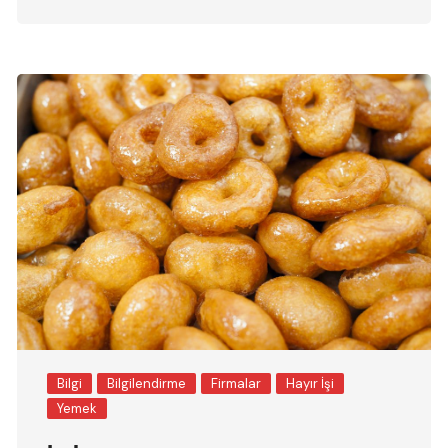
Bilgi
Bilgilendirme
Firmalar
Hayır İşi
Yemek