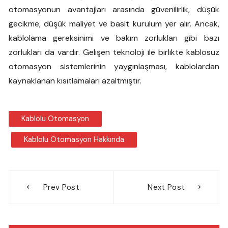
otomasyonun avantajları arasında güvenilirlik, düşük
gecikme, düşük maliyet ve basit kurulum yer alır. Ancak,
kablolama gereksinimi ve bakım zorlukları gibi bazı
zorlukları da vardır. Gelişen teknoloji ile birlikte kablosuz
otomasyon sistemlerinin yaygınlaşması, kablolardan
kaynaklanan kısıtlamaları azaltmıştır.
Kablolu Otomasyon
Kablolu Otomasyon Hakkında
Yazı
Prev Post
Next Post
gezinmesi