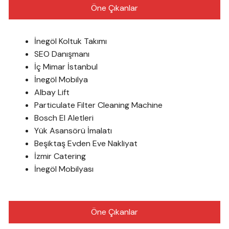
Öne Çıkanlar
İnegöl Koltuk Takımı
SEO Danışmanı
İç Mimar İstanbul
İnegöl Mobilya
Albay Lift
Particulate Filter Cleaning Machine
Bosch El Aletleri
Yük Asansörü İmalatı
Beşiktaş Evden Eve Nakliyat
İzmir Catering
İnegöl Mobilyası
Öne Çıkanlar