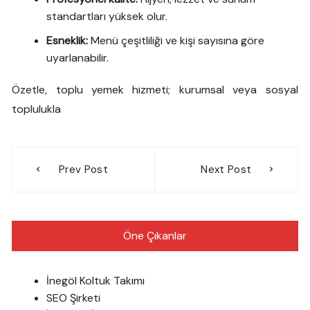
standartları yüksek olur.
Esneklik:
Menü çeşitliliği ve kişi sayısına göre
uyarlanabilir.
Özetle, toplu yemek hizmeti; kurumsal veya sosyal
toplulukla
Yazı
Prev Post
Next Post
gezinmesi
Öne Çıkanlar
İnegöl Koltuk Takımı
SEO Şirketi