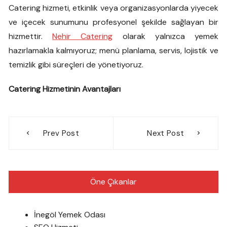
Catering hizmeti, etkinlik veya organizasyonlarda yiyecek
ve içecek sunumunu profesyonel şekilde sağlayan bir
hizmettir.
Nehir Catering
olarak yalnızca yemek
hazırlamakla kalmıyoruz; menü planlama, servis, lojistik ve
temizlik gibi süreçleri de yönetiyoruz.
Catering Hizmetinin Avantajları
Yazı
Prev Post
Next Post
gezinmesi
Öne Çıkanlar
İnegöl Yemek Odası