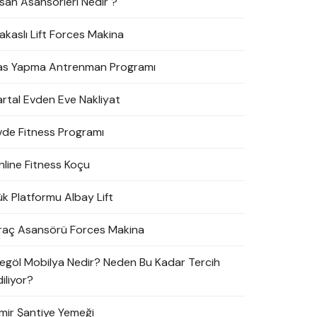
nsan Asansörleri Nedir ?
akaslı Lift Forces Makina
as Yapma Antrenman Programı
artal Evden Eve Nakliyat
vde Fitness Programı
nline Fitness Koçu
ük Platformu Albay Lift
raç Asansörü Forces Makina
negöl Mobilya Nedir? Neden Bu Kadar Tercih
iliyor?
zmir Şantiye Yemeği