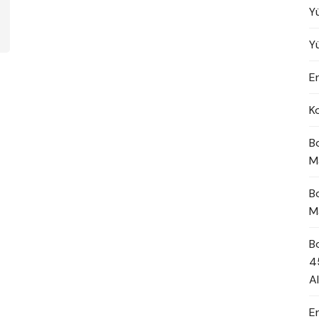
Y
Y
En
K
B
M
B
M
B
4
A
E