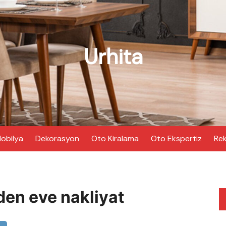
Urhita
obilya
Dekorasyon
Oto Kiralama
Oto Ekspertiz
Rek
den eve nakliyat