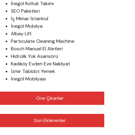
İnegöl Koltuk Takımı
SEO Paketleri
İç Mimar İstanbul
İnegöl Mobilya
Albay Lift
Particulate Cleaning Machine
Bosch Manuel El Aletleri
Hidrolik Yük Asansörü
Kadıköy Evden Eve Nakliyat
İzmir Tabldot Yemek
İnegöl Mobilyası
Öne Çıkanlar
Son Eklenenler