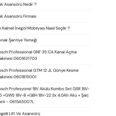
ük Asansörü Nedir ?
ük Asansörü Firması
 Kaliteli İnegöl Mobilyası Nasıl Seçilir ?
onak Şantiye Yemeği
osch Professional GNF 35 CA Kanal Açma
akinesi 0601621703
osch Professional GTM 12 JL Gönye Kesme
akinesi 0601B15001
osch Profesyonel 18V Akülü Kombo Set GSR 18V-
5 +GWS 18V-8 +GBH 18V-22 3x 4.0Ah Akü + Şarj
leti – 0615A5007L
ngelli Lift Ve Asansörü