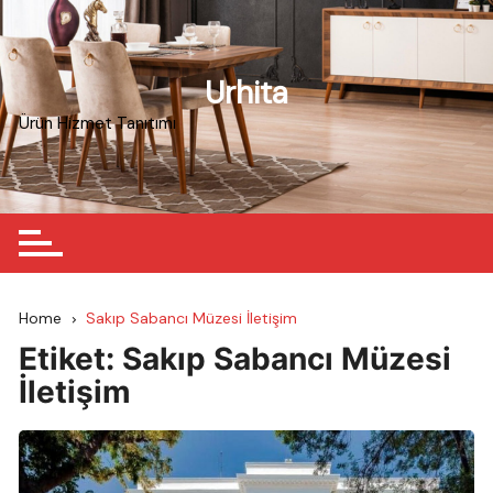
Skip
to
content
Urhita
Ürün Hizmet Tanıtımı
Home
Sakıp Sabancı Müzesi İletişim
Etiket:
Sakıp Sabancı Müzesi
İletişim